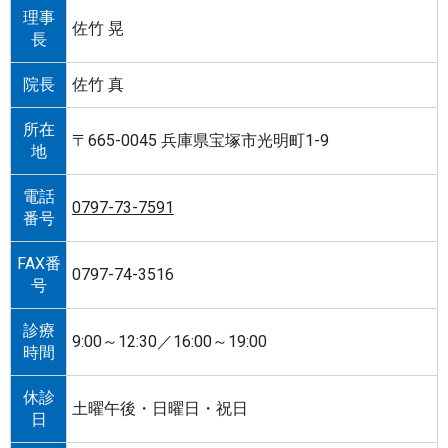
理事
佐竹 晃
長
院長
佐竹 真
所在
〒665-0045 兵庫県宝塚市光明町1-9
地
電話
0797-73-7591
番号
FAX番
0797-74-3516
号
診療
9:00～12:30／16:00～19:00
時間
休診
土曜午後・日曜日・祝日
日