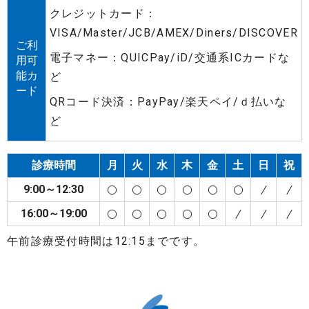
クレジットカード：
VISA/Master/JCB/AMEX/Diners/DISCOVER
ご利
電子マネー：QUICPay/iD/交通系ICカードな
用可
能カ
ど
ード
QRコード決済：PayPay/楽天ペイ/ｄ払いな
ど
診療時間
月
火
水
木
金
土
日
祝
9:00～12:30
16:00～19:00
午前診療受付時間は12:15までです。