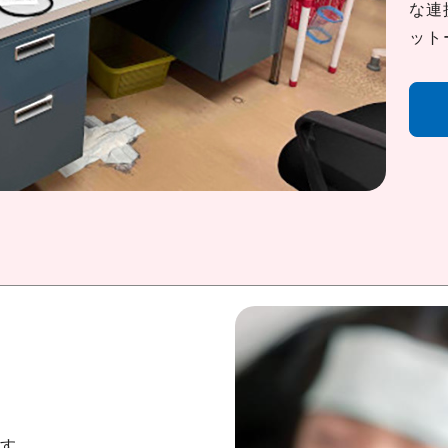
な連
ット
ます。