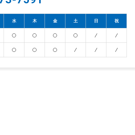
水
木
金
土
日
祝