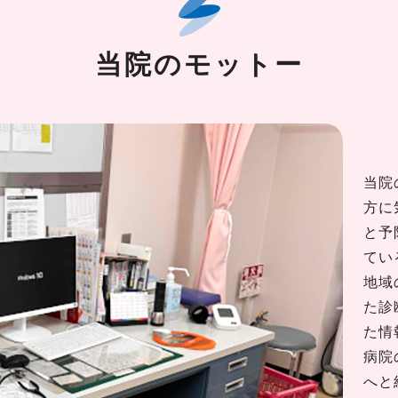
ついて
知らせ
当院のモットー
知らせ
当院
方に
と予
てい
地域
た診
た情
病院
へと